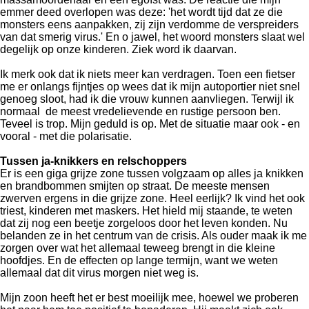
emmer deed overlopen was deze: 'het wordt tijd dat ze die
monsters eens aanpakken, zij zijn verdomme de verspreiders
van dat smerig virus.' En o jawel, het woord monsters slaat wel
degelijk op onze kinderen. Ziek word ik daarvan.
Ik merk ook dat ik niets meer kan verdragen. Toen een fietser
me er onlangs fijntjes op wees dat ik mijn autoportier niet snel
genoeg sloot, had ik die vrouw kunnen aanvliegen. Terwijl ik
normaal de meest vredelievende en rustige persoon ben.
Teveel is trop. Mijn geduld is op. Met de situatie maar ook - en
vooral - met die polarisatie.
Tussen ja-knikkers en relschoppers
Er is een giga grijze zone tussen volgzaam op alles ja knikken
en brandbommen smijten op straat. De meeste mensen
zwerven ergens in die grijze zone. Heel eerlijk? Ik vind het ook
triest, kinderen met maskers. Het hield mij staande, te weten
dat zij nog een beetje zorgeloos door het leven konden. Nu
belanden ze in het centrum van de crisis. Als ouder maak ik me
zorgen over wat het allemaal teweeg brengt in die kleine
hoofdjes. En de effecten op lange termijn, want we weten
allemaal dat dit virus morgen niet weg is.
Mijn zoon heeft het er best moeilijk mee, hoewel we proberen