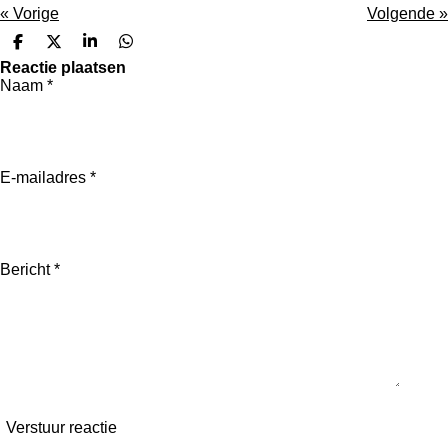
«
Vorige
Volgende
»
D
D
S
D
e
e
h
e
Reactie plaatsen
l
e
a
l
Naam *
e
l
r
e
n
e
n
E-mailadres *
Bericht *
Verstuur reactie