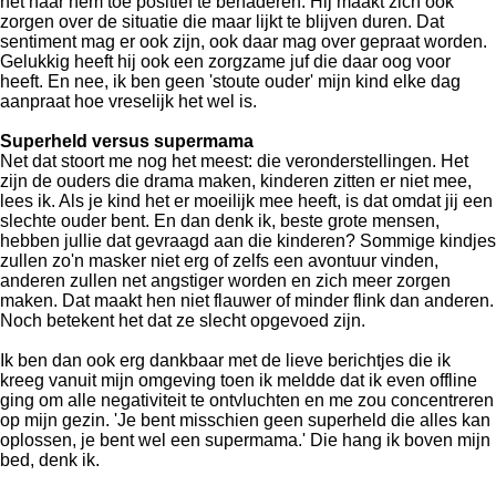
het naar hem toe positief te benaderen. Hij maakt zich ook
zorgen over de situatie die maar lijkt te blijven duren. Dat
sentiment mag er ook zijn, ook daar mag over gepraat worden.
Gelukkig heeft hij ook een zorgzame juf die daar oog voor
heeft. En nee, ik ben geen 'stoute ouder' mijn kind elke dag
aanpraat hoe vreselijk het wel is.
Superheld versus supermama
Net dat stoort me nog het meest: die veronderstellingen. Het
zijn de ouders die drama maken, kinderen zitten er niet mee,
lees ik. Als je kind het er moeilijk mee heeft, is dat omdat jij een
slechte ouder bent. En dan denk ik, beste grote mensen,
hebben jullie dat gevraagd aan die kinderen? Sommige kindjes
zullen zo'n masker niet erg of zelfs een avontuur vinden,
anderen zullen net angstiger worden en zich meer zorgen
maken. Dat maakt hen niet flauwer of minder flink dan anderen.
Noch betekent het dat ze slecht opgevoed zijn.
Ik ben dan ook erg dankbaar met de lieve berichtjes die ik
kreeg vanuit mijn omgeving toen ik meldde dat ik even offline
ging om alle negativiteit te ontvluchten en me zou concentreren
op mijn gezin. 'Je bent misschien geen superheld die alles kan
oplossen, je bent wel een supermama.' Die hang ik boven mijn
bed, denk ik.