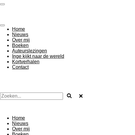
Ga
direct
naar
de
hoofdinhoud
Home
Nieuws
Over mij
Boeken
Auteurslezingen
Inge kijkt naar de wereld
Kortverhalen
Contact
Home
Nieuws
Over mij
Boeken