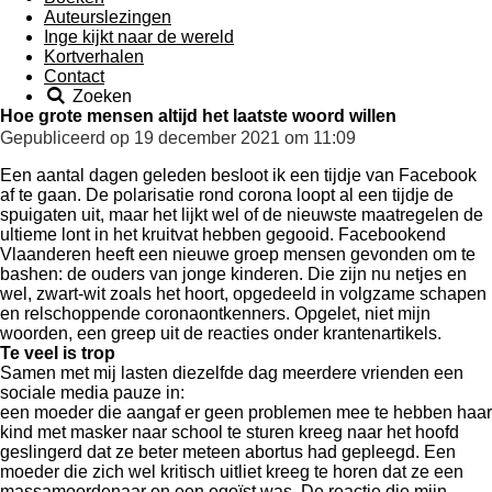
Auteurslezingen
Inge kijkt naar de wereld
Kortverhalen
Contact
Zoeken
Hoe grote mensen altijd het laatste woord willen
Gepubliceerd op 19 december 2021 om 11:09
Een aantal dagen geleden besloot ik een tijdje van Facebook
af te gaan. De polarisatie rond corona loopt al een tijdje de
spuigaten uit, maar het lijkt wel of de nieuwste maatregelen de
ultieme lont in het kruitvat hebben gegooid. Facebookend
Vlaanderen heeft een nieuwe groep mensen gevonden om te
bashen: de ouders van jonge kinderen. Die zijn nu netjes en
wel, zwart-wit zoals het hoort, opgedeeld in volgzame schapen
en relschoppende coronaontkenners. Opgelet, niet mijn
woorden, een greep uit de reacties onder krantenartikels.
Te veel is trop
Samen met mij lasten diezelfde dag meerdere vrienden een
sociale media pauze in:
een moeder die aangaf er geen problemen mee te hebben haar
kind met masker naar school te sturen kreeg naar het hoofd
geslingerd dat ze beter meteen abortus had gepleegd. Een
moeder die zich wel kritisch uitliet kreeg te horen dat ze een
massamoordenaar en een egoïst was. De reactie die mijn