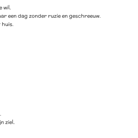
 wil.
aar een dag zonder ruzie en geschreeuw.
 huis.
.
n ziel.