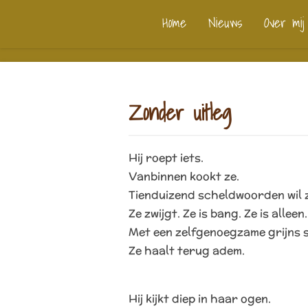
Ga
Home
Nieuws
Over mij
direct
naar
de
hoofdinhoud
Zonder uitleg
Hij roept iets.
Vanbinnen kookt ze.
Tienduizend scheldwoorden wil 
Ze zwijgt. Ze is bang. Ze is alleen
Met een zelfgenoegzame grijns s
Ze haalt terug adem.
Hij kijkt diep in haar ogen.