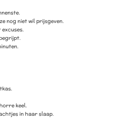
nnenste.
e nog niet wil prijsgeven.
t excuses.
begrijpt.
minuten.
tkas.
orre keel.
achtjes in haar slaap.