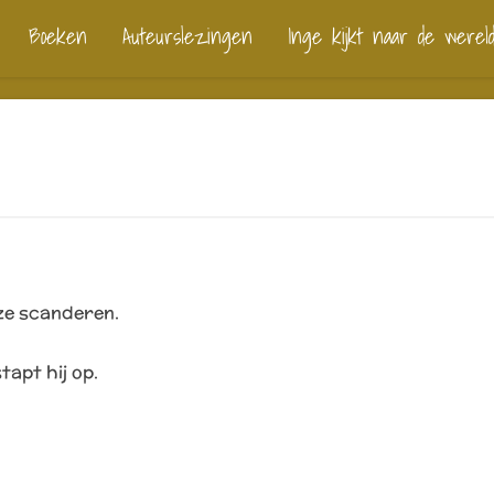
Boeken
Auteurslezingen
Inge kijkt naar de werel
ze scanderen.
.
tapt hij op.