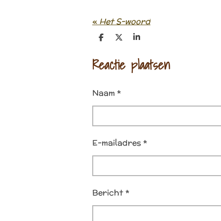
«
Het S-woord
D
D
S
e
e
h
l
e
a
Reactie plaatsen
e
l
r
n
e
Naam *
E-mailadres *
Bericht *