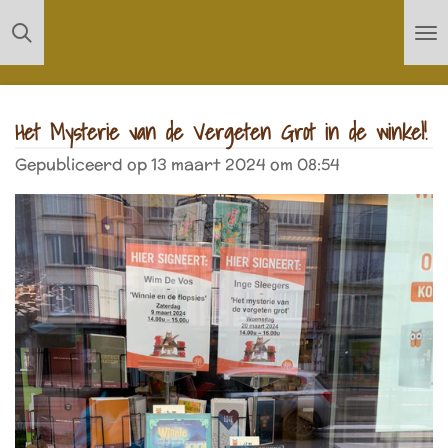
Ga
direct
naar
de
Het Mysterie van de Vergeten Grot in de winkel!
hoofdinhoud
Gepubliceerd op 13 maart 2024 om 08:54