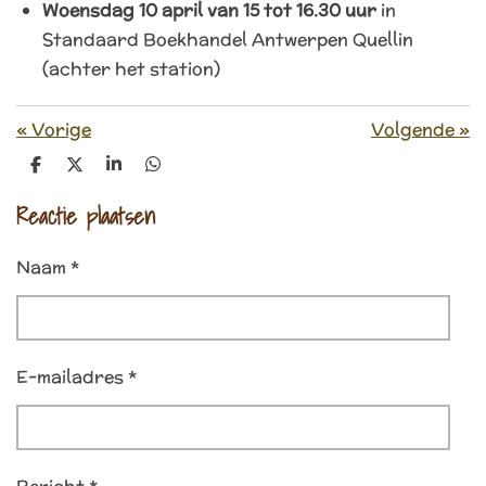
Woensdag 10 april van 15 tot 16.30 uur
in
Standaard Boekhandel Antwerpen Quellin
(achter het station)
«
Vorige
Volgende
»
D
D
S
D
e
e
h
e
l
e
a
l
Reactie plaatsen
e
l
r
e
n
e
n
Naam *
E-mailadres *