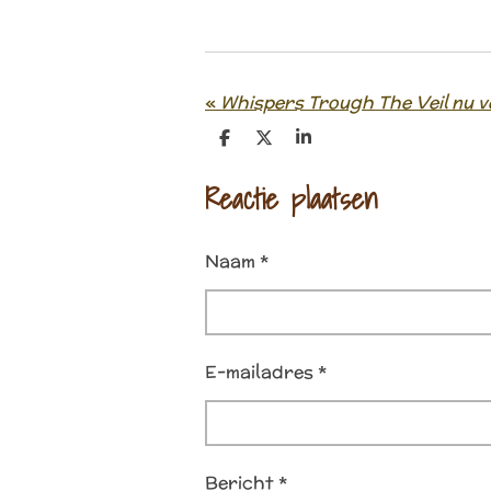
«
Whispers Trough The Veil nu v
D
D
S
e
e
h
l
e
a
Reactie plaatsen
e
l
r
n
e
Naam *
E-mailadres *
Bericht *