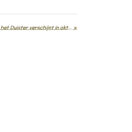
Nieuw boek: Dans met het Duister verschijnt in oktober 2026!
»