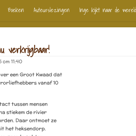
Boeken
Auteurslezingen
Inge kijkt naar de werel
u verkrijgbaar!
 om 11:40
over een Groot Kwaad dat
rorliefhebbers vanaf 10
ontact tussen mensen
na stiekem de rivier
orden. Daar ontmoet ze
it het heksendorp.