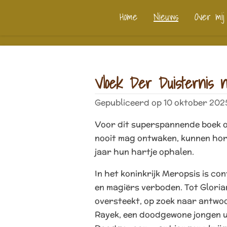
Ga
Home
Nieuws
Over mij
direct
naar
de
hoofdinhoud
Vloek Der Duisternis n
Gepubliceerd op 10 oktober 2025
Voor dit superspannende boek 
nooit mag ontwaken, kunnen hor
jaar hun hartje ophalen.
In het koninkrijk Meropsis is c
en
magiërs verboden.
Tot Gloria
oversteekt, op zoek naar antwo
Rayek, een doodgewone jongen u