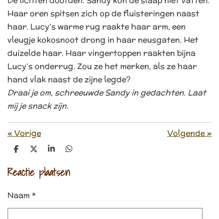
De lichten doofden. Sandy kon de slaap niet vatten.
Haar oren spitsen zich op de fluisteringen naast
haar. Lucy’s warme rug raakte haar arm, een
vleugje kokosnoot drong in haar neusgaten. Het
duizelde haar. Haar vingertoppen raakten bijna
Lucy’s onderrug. Zou ze het merken, als ze haar
hand vlak naast de zijne legde?
Draai je om, schreeuwde Sandy in gedachten. Laat
mij je snack zijn.
«
Vorige
Volgende
»
D
D
S
D
e
e
h
e
l
e
a
l
Reactie plaatsen
e
l
r
e
n
e
n
Naam *