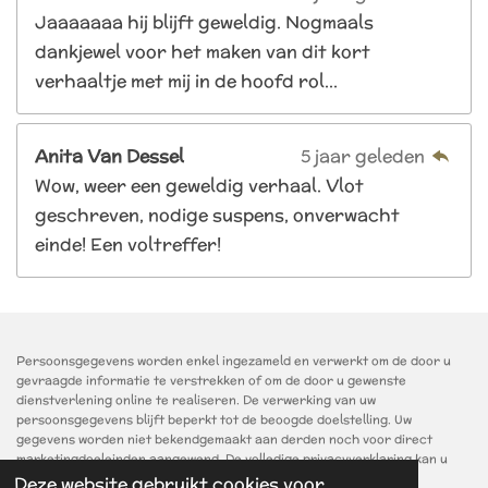
Jaaaaaaa hij blijft geweldig. Nogmaals
dankjewel voor het maken van dit kort
verhaaltje met mij in de hoofd rol...
Anita Van Dessel
5 jaar geleden
Wow, weer een geweldig verhaal. Vlot
geschreven, nodige suspens, onverwacht
einde! Een voltreffer!
Persoonsgegevens worden enkel ingezameld en verwerkt om de door u
gevraagde informatie te verstrekken of om de door u gewenste
dienstverlening online te realiseren. De verwerking van uw
persoonsgegevens blijft beperkt tot de beoogde doelstelling. Uw
gegevens worden niet bekendgemaakt aan derden noch voor direct
marketingdoeleinden aangewend. De volledige privacyverklaring kan u
opvragen via
reactie@ingesleegers.be
.
Deze website gebruikt cookies voor