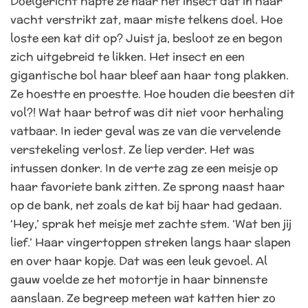
Doelgericht hapte ze naar het insect dat in haar
vacht verstrikt zat, maar miste telkens doel. Hoe
loste een kat dit op? Juist ja, besloot ze en begon
zich uitgebreid te likken. Het insect en een
gigantische bol haar bleef aan haar tong plakken.
Ze hoestte en proestte. Hoe houden die beesten dit
vol?! Wat haar betrof was dit niet voor herhaling
vatbaar. In ieder geval was ze van die vervelende
verstekeling verlost. Ze liep verder. Het was
intussen donker. In de verte zag ze een meisje op
haar favoriete bank zitten. Ze sprong naast haar
op de bank, net zoals de kat bij haar had gedaan.
‘Hey,’ sprak het meisje met zachte stem. ‘Wat ben jij
lief.’
Haar vingertoppen streken langs haar slapen
en over haar kopje. Dat was een leuk gevoel. Al
gauw voelde ze het motortje in haar binnenste
aanslaan. Ze begreep meteen wat katten hier zo