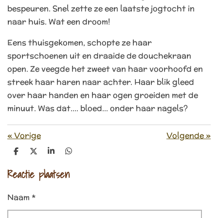
bespeuren. Snel zette ze een laatste jogtocht in
naar huis. Wat een droom!
Eens thuisgekomen, schopte ze haar
sportschoenen uit en draaide de douchekraan
open. Ze veegde het zweet van haar voorhoofd en
streek haar haren naar achter. Haar blik gleed
over haar handen en haar ogen groeiden met de
minuut. Was dat.... bloed… onder haar nagels?
«
Vorige
Volgende
»
D
D
S
D
e
e
h
e
l
e
a
l
Reactie plaatsen
e
l
r
e
n
e
n
Naam *