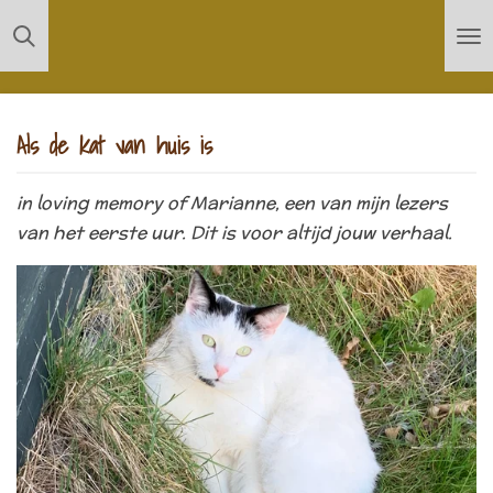
Ga
direct
naar
de
Als de kat van huis is
hoofdinhoud
in loving memory of Marianne, een van mijn lezers
van het eerste uur. Dit is voor altijd jouw verhaal.