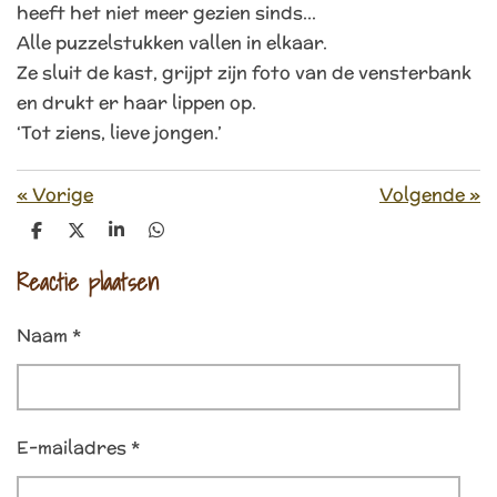
heeft het niet meer gezien sinds…
Alle puzzelstukken vallen in elkaar.
Ze sluit de kast, grijpt zijn foto van de vensterbank
en drukt er haar lippen op.
‘Tot ziens, lieve jongen.’
«
Vorige
Volgende
»
D
D
S
D
e
e
h
e
l
e
a
l
Reactie plaatsen
e
l
r
e
n
e
n
Naam *
E-mailadres *